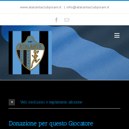
www.atalantaclubpisani.it
|
info@atalantaclubpisani.it
Vedi condizioni e regolamento adozione
Donazione per questo Giocatore