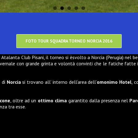
FOTO TOUR SQUADRA TORNEO NORCIA 2016
 Atalanta Club Pisani, il torneo si èsvolto a Norcia (Perugia) nel be
nvernale con grande grinta e volontà convinti che le fatiche fatte 
e
di
Norcia
si trovano all’ interno dell’area dell’
omonimo Hotel
, 
icone
, oltre ad un
ottimo clima
garantito dalla presenza nel
Par
anza tra esse.