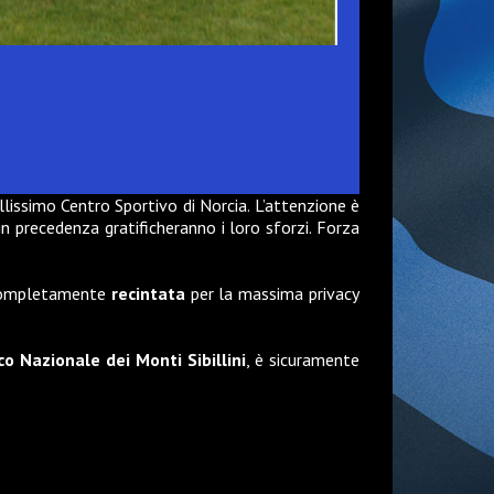
llissimo Centro Sportivo di Norcia. L’attenzione è
in precedenza gratificheranno i loro sforzi. Forza
completamente
recintata
per la massima privacy
co Nazionale dei Monti Sibillini
, è sicuramente