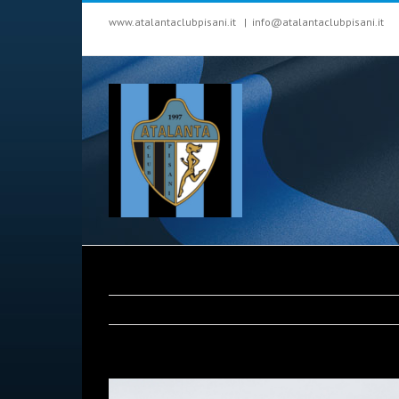
www.atalantaclubpisani.it
|
info@atalantaclubpisani.it