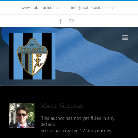
www.atalantaclubpisani.it
|
info@atalantaclubpisani.it
About
Vincenzo
This author has not yet filled in any
details.
So far has created 12 blog entries.