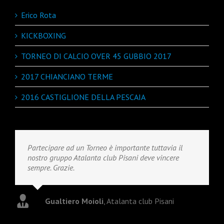
Erico Rota
KICKBOXING
TORNEO DI CALCIO OVER 45 GUBBIO 2017
2017 CHIANCIANO TERME
2016 CASTIGLIONE DELLA PESCAIA
Partecipare ad un Torneo è importante tuttavia il
nostro gruppo Atalanta club Pisani deve vincere
sempre. Grazie.
Gualtiero Moioli
,
Atalanta club Pisani