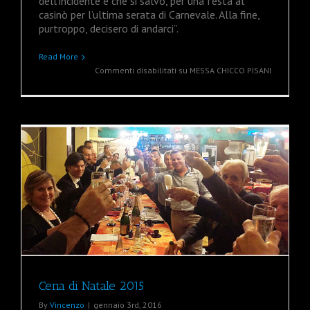
dell’incidente e che si salvò, per una festa al
casinò per l’ultima serata di Carnevale. Alla fine,
purtroppo, decisero di andarci”.
Read More
Commenti disabilitati
su MESSA CHICCO PISANI
Cena di Natale 2015
By
Vincenzo
|
gennaio 3rd, 2016