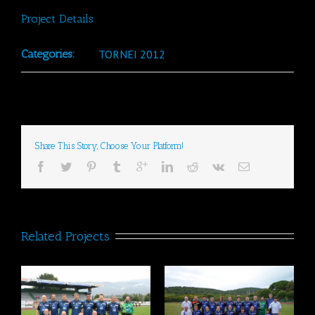
Project Details
Categories:
TORNEI 2012
Share This Story, Choose Your Platform!
Related Projects