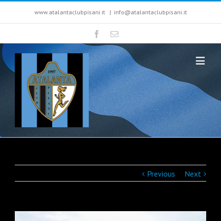
www.atalantaclubpisani.it
|
info@atalantaclubpisani.it
Previous
Next