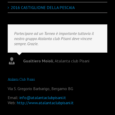
2016 CASTIGLIONE DELLA PESCAIA
Partecipare ad un Torneo è importante tuttavia il
nostro gruppo Atalanta club Pisani deve vincere
sempre. Grazie.
Gualtiero Moioli
,
Atalanta club Pisani
Atalanta Club Pisani
Via S. Gregorio Barbarigo, Bergamo BG
Email:
info@atalantaclubpisani.it
Web:
http://www.atalantaclubpisani.it