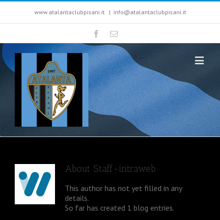
www.atalantaclubpisani.it
|
info@atalantaclubpisani.it
About
Staff-intraweb
This author has not yet filled in any
details.
So far has created 1 blog entries.