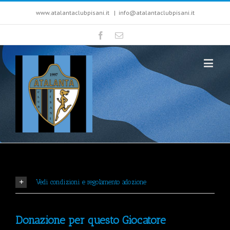
www.atalantaclubpisani.it
|
info@atalantaclubpisani.it
Vedi condizioni e regolamento adozione
Donazione per questo Giocatore